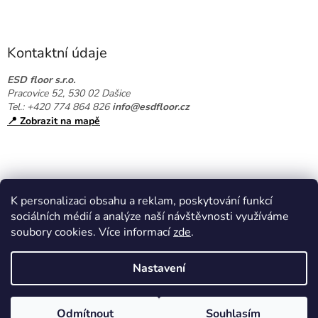
Z
á
p
a
Kontaktní údaje
t
í
ESD floor s.r.o.
Pracovice 52, 530 02 Dašice
Tel.: +420 774 864 826
info@esdfloor.cz
📍 Zobrazit na mapě
K personalizaci obsahu a reklam, poskytování funkcí
sociálních médií a analýze naší návštěvnosti využíváme
soubory cookies. Více informací
zde
.
Vytvořil Shoptet
Nastavení
Copyright 2026
EPAshop.cz
. Všechna práva vyhrazena.
Upravit
Odmítnout
Souhlasím
nastavení cookies