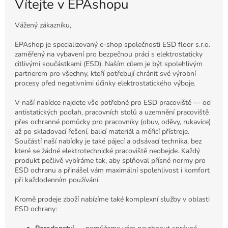
Vítejte v EPAshopu
Vážený zákazníku,
EPAshop je specializovaný e-shop společnosti ESD floor s.r.o.
zaměřený na vybavení pro bezpečnou práci s elektrostaticky
citlivými součástkami (ESD). Naším cílem je být spolehlivým
partnerem pro všechny, kteří potřebují chránit své výrobní
procesy před negativními účinky elektrostatického výboje.
V naší nabídce najdete vše potřebné pro ESD pracoviště — od
antistatických podlah, pracovních stolů a uzemnění pracoviště
přes ochranné pomůcky pro pracovníky (obuv, oděvy, rukavice)
až po skladovací řešení, balicí materiál a měřicí přístroje.
Součástí naší nabídky je také pájecí a odsávací technika, bez
které se žádné elektrotechnické pracoviště neobejde. Každý
produkt pečlivě vybíráme tak, aby splňoval přísné normy pro
ESD ochranu a přinášel vám maximální spolehlivost i komfort
při každodenním používání.
Kromě prodeje zboží nabízíme také komplexní služby v oblasti
ESD ochrany: