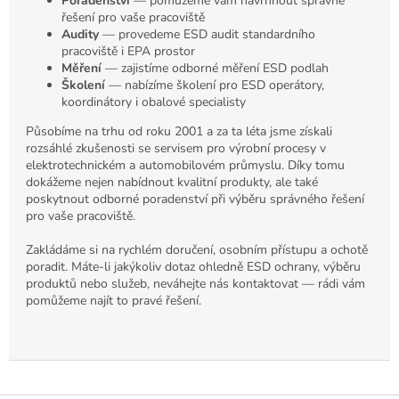
Poradenství
— pomůžeme vám navrhnout správné
řešení pro vaše pracoviště
Audity
— provedeme ESD audit standardního
pracoviště i EPA prostor
Měření
— zajistíme odborné měření ESD podlah
Školení
— nabízíme školení pro ESD operátory,
koordinátory i obalové specialisty
Působíme na trhu od roku 2001 a za ta léta jsme získali
rozsáhlé zkušenosti se servisem pro výrobní procesy v
elektrotechnickém a automobilovém průmyslu. Díky tomu
dokážeme nejen nabídnout kvalitní produkty, ale také
poskytnout odborné poradenství při výběru správného řešení
pro vaše pracoviště.
Zakládáme si na rychlém doručení, osobním přístupu a ochotě
poradit. Máte-li jakýkoliv dotaz ohledně ESD ochrany, výběru
produktů nebo služeb, neváhejte nás kontaktovat — rádi vám
pomůžeme najít to pravé řešení.