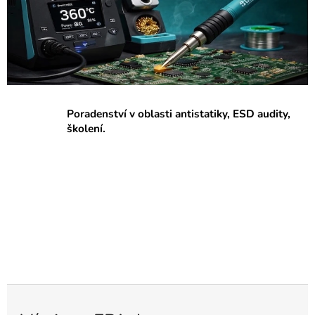
p
r
a
c
o
v
Poradenství v oblasti antistatiky, ESD audity,
i
školení.
š
t
ě