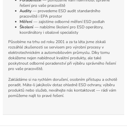
Poradenství
— pomůžeme vám navrhnout správné
řešení pro vaše pracoviště
Audity
— provedeme ESD audit standardního
pracoviště i EPA prostor
Měření
— zajistíme odborné měření ESD podlah
Školení
— nabízíme školení pro ESD operátory,
koordinátory i obalové specialisty
Působíme na trhu od roku 2001 a za ta léta jsme získali
rozsáhlé zkušenosti se servisem pro výrobní procesy v
elektrotechnickém a automobilovém průmyslu. Díky tomu
dokážeme nejen nabídnout kvalitní produkty, ale také
poskytnout odborné poradenství při výběru správného řešení
pro vaše pracoviště.
Zakládáme si na rychlém doručení, osobním přístupu a ochotě
poradit. Máte-li jakýkoliv dotaz ohledně ESD ochrany, výběru
produktů nebo služeb, neváhejte nás kontaktovat — rádi vám
pomůžeme najít to pravé řešení.