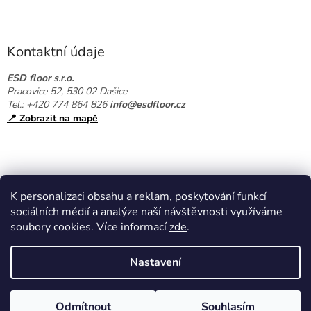
Z
á
p
a
Kontaktní údaje
t
í
ESD floor s.r.o.
Pracovice 52, 530 02 Dašice
Tel.: +420 774 864 826
info@esdfloor.cz
📍 Zobrazit na mapě
K personalizaci obsahu a reklam, poskytování funkcí
sociálních médií a analýze naší návštěvnosti využíváme
soubory cookies. Více informací
zde
.
Vytvořil Shoptet
Nastavení
Copyright 2026
EPAshop.cz
. Všechna práva vyhrazena.
Upravit
Odmítnout
Souhlasím
nastavení cookies