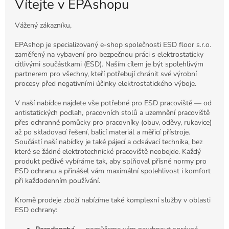
Vítejte v EPAshopu
Vážený zákazníku,
EPAshop je specializovaný e-shop společnosti ESD floor s.r.o.
zaměřený na vybavení pro bezpečnou práci s elektrostaticky
citlivými součástkami (ESD). Naším cílem je být spolehlivým
partnerem pro všechny, kteří potřebují chránit své výrobní
procesy před negativními účinky elektrostatického výboje.
V naší nabídce najdete vše potřebné pro ESD pracoviště — od
antistatických podlah, pracovních stolů a uzemnění pracoviště
přes ochranné pomůcky pro pracovníky (obuv, oděvy, rukavice)
až po skladovací řešení, balicí materiál a měřicí přístroje.
Součástí naší nabídky je také pájecí a odsávací technika, bez
které se žádné elektrotechnické pracoviště neobejde. Každý
produkt pečlivě vybíráme tak, aby splňoval přísné normy pro
ESD ochranu a přinášel vám maximální spolehlivost i komfort
při každodenním používání.
Kromě prodeje zboží nabízíme také komplexní služby v oblasti
ESD ochrany: