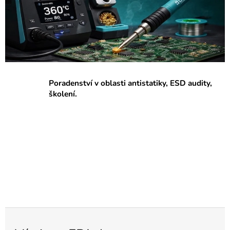
p
r
a
c
o
v
Poradenství v oblasti antistatiky, ESD audity,
i
školení.
š
t
ě