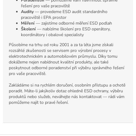
Poradenství
— pomůžeme vám navrhnout správné
řešení pro vaše pracoviště
Audity
— provedeme ESD audit standardního
pracoviště i EPA prostor
Měření
— zajistíme odborné měření ESD podlah
Školení
— nabízíme školení pro ESD operátory,
koordinátory i obalové specialisty
Působíme na trhu od roku 2001 a za ta léta jsme získali
rozsáhlé zkušenosti se servisem pro výrobní procesy v
elektrotechnickém a automobilovém průmyslu. Díky tomu
dokážeme nejen nabídnout kvalitní produkty, ale také
poskytnout odborné poradenství při výběru správného řešení
pro vaše pracoviště.
Zakládáme si na rychlém doručení, osobním přístupu a ochotě
poradit. Máte-li jakýkoliv dotaz ohledně ESD ochrany, výběru
produktů nebo služeb, neváhejte nás kontaktovat — rádi vám
pomůžeme najít to pravé řešení.