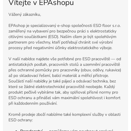
Vítejte v EPAshopu
Vážený zákazníku,
EPAshop je specializovaný e-shop společnosti ESD floor s.r.o.
zaměřený na vybavení pro bezpečnou práci s elektrostaticky
citlivými součástkami (ESD). Naším cílem je být spolehlivým
partnerem pro všechny, kteří potřebují chránit své výrobní
procesy před negativními účinky elektrostatického výboje.
V naší nabídce najdete vše potřebné pro ESD pracoviště — od
antistatických podlah, pracovních stolů a uzemnění pracoviště
přes ochranné pomůcky pro pracovníky (obuv, oděvy, rukavice)
až po skladovací řešení, balicí materiál a měřicí přístroje.
Součástí naší nabídky je také pájecí a odsávací technika, bez
které se žádné elektrotechnické pracoviště neobejde. Každý
produkt pečlivě vybíráme tak, aby splňoval přísné normy pro
ESD ochranu a přinášel vám maximální spolehlivost i komfort
při každodenním používání.
Kromě prodeje zboží nabízíme také komplexní služby v oblasti
ESD ochrany: