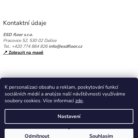
Z
á
p
a
Kontaktní údaje
t
í
ESD floor s.r.o.
Pracovice 52, 530 02 Dašice
Tel.: +420 774 864 826
info@esdfloor.cz
📍 Zobrazit na mapě
K personalizaci obsahu a reklam, poskytování funkcí
sociálních médií a analýze naší návštěvnosti využíváme
soubory cookies. Více informací
zde
.
Vytvořil Shoptet
Nastavení
Copyright 2026
EPAshop.cz
. Všechna práva vyhrazena.
Upravit
Odmítnout
Souhlasím
nastavení cookies