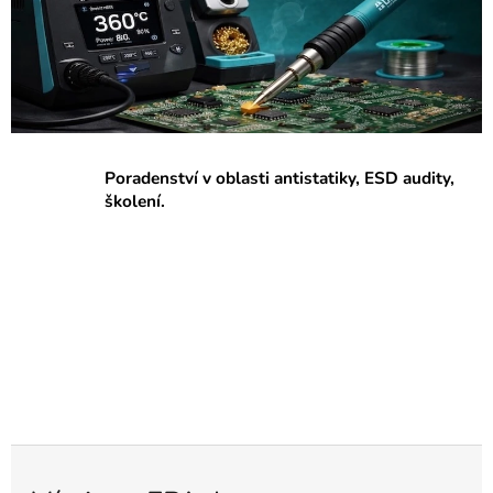
p
r
a
c
o
v
Poradenství v oblasti antistatiky, ESD audity,
i
školení.
š
t
ě