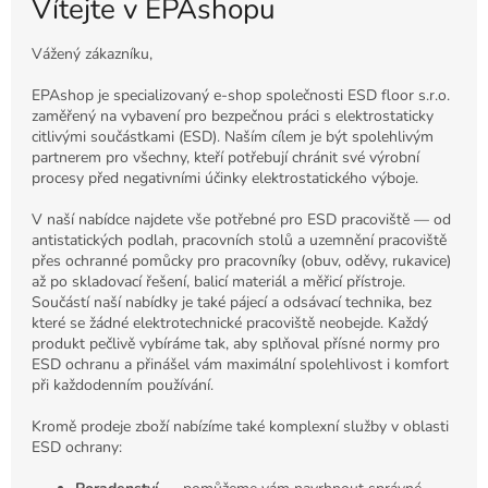
Vítejte v EPAshopu
Vážený zákazníku,
EPAshop je specializovaný e-shop společnosti ESD floor s.r.o.
zaměřený na vybavení pro bezpečnou práci s elektrostaticky
citlivými součástkami (ESD). Naším cílem je být spolehlivým
partnerem pro všechny, kteří potřebují chránit své výrobní
procesy před negativními účinky elektrostatického výboje.
V naší nabídce najdete vše potřebné pro ESD pracoviště — od
antistatických podlah, pracovních stolů a uzemnění pracoviště
přes ochranné pomůcky pro pracovníky (obuv, oděvy, rukavice)
až po skladovací řešení, balicí materiál a měřicí přístroje.
Součástí naší nabídky je také pájecí a odsávací technika, bez
které se žádné elektrotechnické pracoviště neobejde. Každý
produkt pečlivě vybíráme tak, aby splňoval přísné normy pro
ESD ochranu a přinášel vám maximální spolehlivost i komfort
při každodenním používání.
Kromě prodeje zboží nabízíme také komplexní služby v oblasti
ESD ochrany: