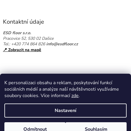
Z
á
p
a
Kontaktní údaje
t
í
ESD floor s.r.o.
Pracovice 52, 530 02 Dašice
Tel.: +420 774 864 826
info@esdfloor.cz
📍 Zobrazit na mapě
K personalizaci obsahu a reklam, poskytování funkcí
sociálních médií a analýze naší návštěvnosti využíváme
soubory cookies. Více informací
zde
.
Vytvořil Shoptet
Nastavení
Copyright 2026
EPAshop.cz
. Všechna práva vyhrazena.
Upravit
Odmítnout
Souhlasím
nastavení cookies