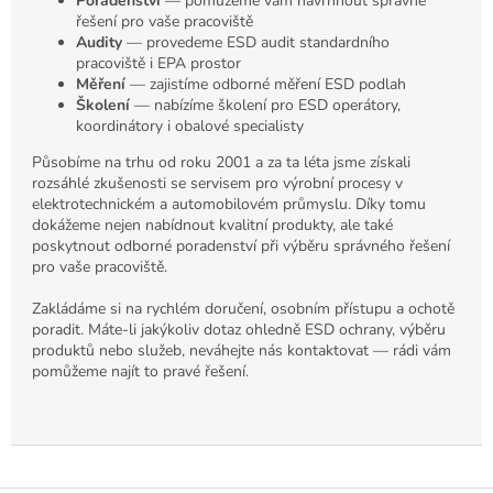
Poradenství
— pomůžeme vám navrhnout správné
řešení pro vaše pracoviště
Audity
— provedeme ESD audit standardního
pracoviště i EPA prostor
Měření
— zajistíme odborné měření ESD podlah
Školení
— nabízíme školení pro ESD operátory,
koordinátory i obalové specialisty
Působíme na trhu od roku 2001 a za ta léta jsme získali
rozsáhlé zkušenosti se servisem pro výrobní procesy v
elektrotechnickém a automobilovém průmyslu. Díky tomu
dokážeme nejen nabídnout kvalitní produkty, ale také
poskytnout odborné poradenství při výběru správného řešení
pro vaše pracoviště.
Zakládáme si na rychlém doručení, osobním přístupu a ochotě
poradit. Máte-li jakýkoliv dotaz ohledně ESD ochrany, výběru
produktů nebo služeb, neváhejte nás kontaktovat — rádi vám
pomůžeme najít to pravé řešení.