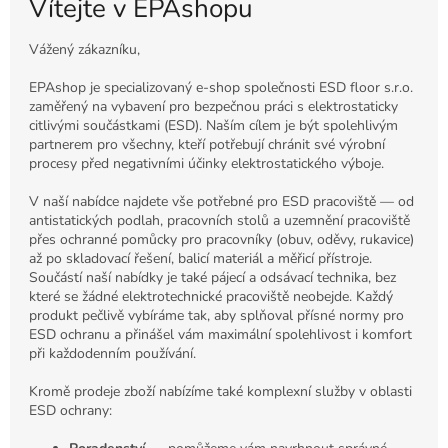
Vítejte v EPAshopu
Vážený zákazníku,
EPAshop je specializovaný e-shop společnosti ESD floor s.r.o.
zaměřený na vybavení pro bezpečnou práci s elektrostaticky
citlivými součástkami (ESD). Naším cílem je být spolehlivým
partnerem pro všechny, kteří potřebují chránit své výrobní
procesy před negativními účinky elektrostatického výboje.
V naší nabídce najdete vše potřebné pro ESD pracoviště — od
antistatických podlah, pracovních stolů a uzemnění pracoviště
přes ochranné pomůcky pro pracovníky (obuv, oděvy, rukavice)
až po skladovací řešení, balicí materiál a měřicí přístroje.
Součástí naší nabídky je také pájecí a odsávací technika, bez
které se žádné elektrotechnické pracoviště neobejde. Každý
produkt pečlivě vybíráme tak, aby splňoval přísné normy pro
ESD ochranu a přinášel vám maximální spolehlivost i komfort
při každodenním používání.
Kromě prodeje zboží nabízíme také komplexní služby v oblasti
ESD ochrany: