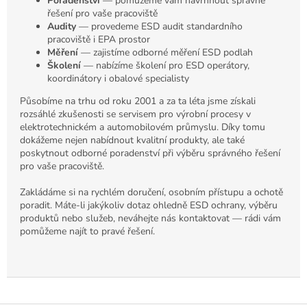
Poradenství
— pomůžeme vám navrhnout správné
řešení pro vaše pracoviště
Audity
— provedeme ESD audit standardního
pracoviště i EPA prostor
Měření
— zajistíme odborné měření ESD podlah
Školení
— nabízíme školení pro ESD operátory,
koordinátory i obalové specialisty
Působíme na trhu od roku 2001 a za ta léta jsme získali
rozsáhlé zkušenosti se servisem pro výrobní procesy v
elektrotechnickém a automobilovém průmyslu. Díky tomu
dokážeme nejen nabídnout kvalitní produkty, ale také
poskytnout odborné poradenství při výběru správného řešení
pro vaše pracoviště.
Zakládáme si na rychlém doručení, osobním přístupu a ochotě
poradit. Máte-li jakýkoliv dotaz ohledně ESD ochrany, výběru
produktů nebo služeb, neváhejte nás kontaktovat — rádi vám
pomůžeme najít to pravé řešení.