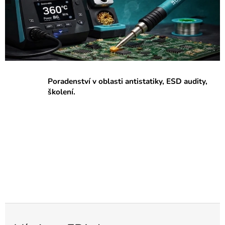
p
r
a
c
o
v
Poradenství v oblasti antistatiky, ESD audity,
i
školení.
š
t
ě