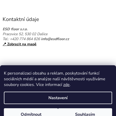
Z
á
p
a
Kontaktní údaje
t
í
ESD floor s.r.o.
Pracovice 52, 530 02 Dašice
Tel.: +420 774 864 826
info@esdfloor.cz
📍 Zobrazit na mapě
K personalizaci obsahu a reklam, poskytování funkcí
sociálních médií a analýze naší návštěvnosti využíváme
soubory cookies. Více informací
zde
.
Vytvořil Shoptet
Nastavení
Copyright 2026
EPAshop.cz
. Všechna práva vyhrazena.
Upravit
Odmítnout
Souhlasím
nastavení cookies