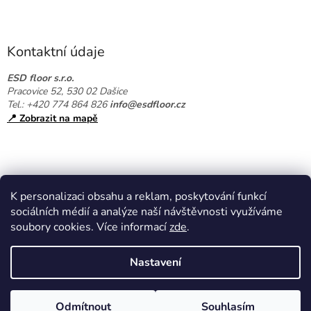
Z
á
p
a
Kontaktní údaje
t
í
ESD floor s.r.o.
Pracovice 52, 530 02 Dašice
Tel.: +420 774 864 826
info@esdfloor.cz
📍 Zobrazit na mapě
K personalizaci obsahu a reklam, poskytování funkcí
sociálních médií a analýze naší návštěvnosti využíváme
soubory cookies. Více informací
zde
.
Vytvořil Shoptet
Nastavení
Copyright 2026
EPAshop.cz
. Všechna práva vyhrazena.
Upravit
Odmítnout
Souhlasím
nastavení cookies