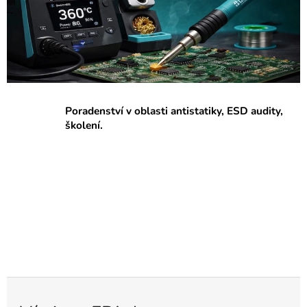
p
r
a
c
o
v
Poradenství v oblasti antistatiky, ESD audity,
i
školení.
š
t
ě