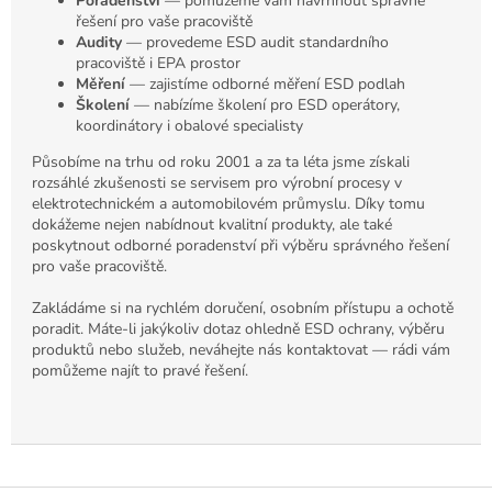
Poradenství
— pomůžeme vám navrhnout správné
řešení pro vaše pracoviště
Audity
— provedeme ESD audit standardního
pracoviště i EPA prostor
Měření
— zajistíme odborné měření ESD podlah
Školení
— nabízíme školení pro ESD operátory,
koordinátory i obalové specialisty
Působíme na trhu od roku 2001 a za ta léta jsme získali
rozsáhlé zkušenosti se servisem pro výrobní procesy v
elektrotechnickém a automobilovém průmyslu. Díky tomu
dokážeme nejen nabídnout kvalitní produkty, ale také
poskytnout odborné poradenství při výběru správného řešení
pro vaše pracoviště.
Zakládáme si na rychlém doručení, osobním přístupu a ochotě
poradit. Máte-li jakýkoliv dotaz ohledně ESD ochrany, výběru
produktů nebo služeb, neváhejte nás kontaktovat — rádi vám
pomůžeme najít to pravé řešení.