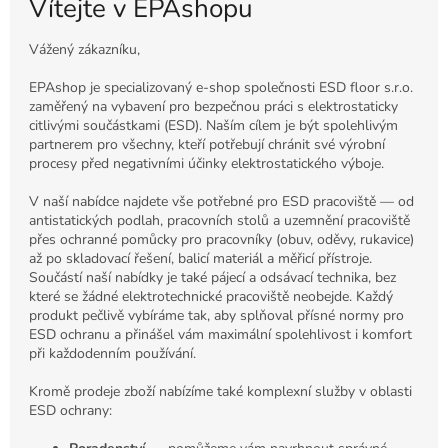
Vítejte v EPAshopu
Vážený zákazníku,
EPAshop je specializovaný e-shop společnosti ESD floor s.r.o.
zaměřený na vybavení pro bezpečnou práci s elektrostaticky
citlivými součástkami (ESD). Naším cílem je být spolehlivým
partnerem pro všechny, kteří potřebují chránit své výrobní
procesy před negativními účinky elektrostatického výboje.
V naší nabídce najdete vše potřebné pro ESD pracoviště — od
antistatických podlah, pracovních stolů a uzemnění pracoviště
přes ochranné pomůcky pro pracovníky (obuv, oděvy, rukavice)
až po skladovací řešení, balicí materiál a měřicí přístroje.
Součástí naší nabídky je také pájecí a odsávací technika, bez
které se žádné elektrotechnické pracoviště neobejde. Každý
produkt pečlivě vybíráme tak, aby splňoval přísné normy pro
ESD ochranu a přinášel vám maximální spolehlivost i komfort
při každodenním používání.
Kromě prodeje zboží nabízíme také komplexní služby v oblasti
ESD ochrany: