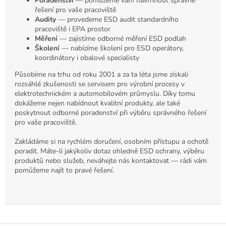
Poradenství
— pomůžeme vám navrhnout správné
řešení pro vaše pracoviště
Audity
— provedeme ESD audit standardního
pracoviště i EPA prostor
Měření
— zajistíme odborné měření ESD podlah
Školení
— nabízíme školení pro ESD operátory,
koordinátory i obalové specialisty
Působíme na trhu od roku 2001 a za ta léta jsme získali
rozsáhlé zkušenosti se servisem pro výrobní procesy v
elektrotechnickém a automobilovém průmyslu. Díky tomu
dokážeme nejen nabídnout kvalitní produkty, ale také
poskytnout odborné poradenství při výběru správného řešení
pro vaše pracoviště.
Zakládáme si na rychlém doručení, osobním přístupu a ochotě
poradit. Máte-li jakýkoliv dotaz ohledně ESD ochrany, výběru
produktů nebo služeb, neváhejte nás kontaktovat — rádi vám
pomůžeme najít to pravé řešení.