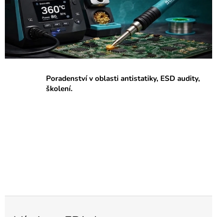
p
r
a
c
o
v
Poradenství v oblasti antistatiky, ESD audity,
i
školení.
š
t
ě