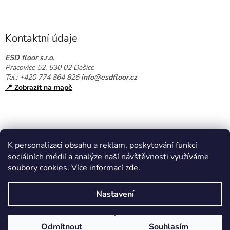
Z
á
p
a
Kontaktní údaje
t
í
ESD floor s.r.o.
Pracovice 52, 530 02 Dašice
Tel.: +420 774 864 826
info@esdfloor.cz
📍 Zobrazit na mapě
K personalizaci obsahu a reklam, poskytování funkcí
sociálních médií a analýze naší návštěvnosti využíváme
soubory cookies. Více informací
zde
.
Vytvořil Shoptet
Nastavení
Copyright 2026
EPAshop.cz
. Všechna práva vyhrazena.
Upravit
Odmítnout
Souhlasím
nastavení cookies