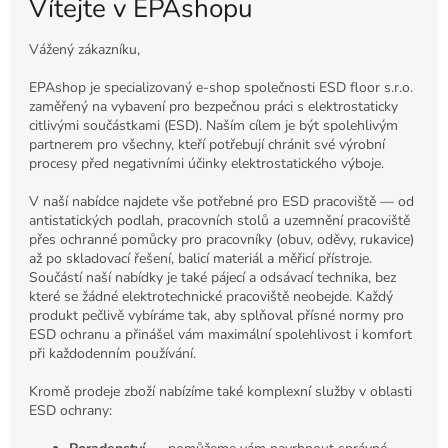
Vítejte v EPAshopu
Vážený zákazníku,
EPAshop je specializovaný e-shop společnosti ESD floor s.r.o.
zaměřený na vybavení pro bezpečnou práci s elektrostaticky
citlivými součástkami (ESD). Naším cílem je být spolehlivým
partnerem pro všechny, kteří potřebují chránit své výrobní
procesy před negativními účinky elektrostatického výboje.
V naší nabídce najdete vše potřebné pro ESD pracoviště — od
antistatických podlah, pracovních stolů a uzemnění pracoviště
přes ochranné pomůcky pro pracovníky (obuv, oděvy, rukavice)
až po skladovací řešení, balicí materiál a měřicí přístroje.
Součástí naší nabídky je také pájecí a odsávací technika, bez
které se žádné elektrotechnické pracoviště neobejde. Každý
produkt pečlivě vybíráme tak, aby splňoval přísné normy pro
ESD ochranu a přinášel vám maximální spolehlivost i komfort
při každodenním používání.
Kromě prodeje zboží nabízíme také komplexní služby v oblasti
ESD ochrany: