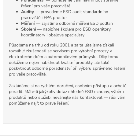
Poradenství
— pomůžeme vám navrhnout správné
řešení pro vaše pracoviště
Audity
— provedeme ESD audit standardního
pracoviště i EPA prostor
Měření
— zajistíme odborné měření ESD podlah
Školení
— nabízíme školení pro ESD operátory,
koordinátory i obalové specialisty
Působíme na trhu od roku 2001 a za ta léta jsme získali
rozsáhlé zkušenosti se servisem pro výrobní procesy v
elektrotechnickém a automobilovém průmyslu. Díky tomu
dokážeme nejen nabídnout kvalitní produkty, ale také
poskytnout odborné poradenství při výběru správného řešení
pro vaše pracoviště.
Zakládáme si na rychlém doručení, osobním přístupu a ochotě
poradit. Máte-li jakýkoliv dotaz ohledně ESD ochrany, výběru
produktů nebo služeb, neváhejte nás kontaktovat — rádi vám
pomůžeme najít to pravé řešení.