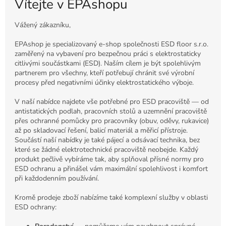
Vítejte v EPAshopu
Vážený zákazníku,
EPAshop je specializovaný e-shop společnosti ESD floor s.r.o.
zaměřený na vybavení pro bezpečnou práci s elektrostaticky
citlivými součástkami (ESD). Naším cílem je být spolehlivým
partnerem pro všechny, kteří potřebují chránit své výrobní
procesy před negativními účinky elektrostatického výboje.
V naší nabídce najdete vše potřebné pro ESD pracoviště — od
antistatických podlah, pracovních stolů a uzemnění pracoviště
přes ochranné pomůcky pro pracovníky (obuv, oděvy, rukavice)
až po skladovací řešení, balicí materiál a měřicí přístroje.
Součástí naší nabídky je také pájecí a odsávací technika, bez
které se žádné elektrotechnické pracoviště neobejde. Každý
produkt pečlivě vybíráme tak, aby splňoval přísné normy pro
ESD ochranu a přinášel vám maximální spolehlivost i komfort
při každodenním používání.
Kromě prodeje zboží nabízíme také komplexní služby v oblasti
ESD ochrany: