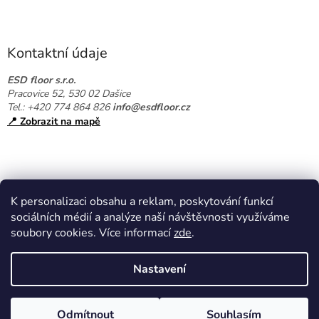
Z
á
p
a
Kontaktní údaje
t
í
ESD floor s.r.o.
Pracovice 52, 530 02 Dašice
Tel.: +420 774 864 826
info@esdfloor.cz
📍 Zobrazit na mapě
K personalizaci obsahu a reklam, poskytování funkcí
sociálních médií a analýze naší návštěvnosti využíváme
soubory cookies. Více informací
zde
.
Vytvořil Shoptet
Nastavení
Copyright 2026
EPAshop.cz
. Všechna práva vyhrazena.
Upravit
Odmítnout
Souhlasím
nastavení cookies