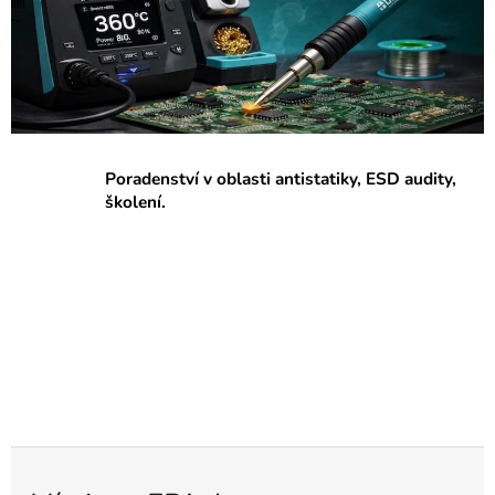
p
r
a
c
o
v
Poradenství v oblasti antistatiky, ESD audity,
i
školení.
š
t
ě