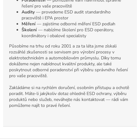
Poradenství
— pomůžeme vám navrhnout správné
řešení pro vaše pracoviště
Audity
— provedeme ESD audit standardního
pracoviště i EPA prostor
Měření
— zajistíme odborné měření ESD podlah
Školení
— nabízíme školení pro ESD operátory,
koordinátory i obalové specialisty
Působíme na trhu od roku 2001 a za ta léta jsme získali
rozsáhlé zkušenosti se servisem pro výrobní procesy v
elektrotechnickém a automobilovém průmyslu. Díky tomu
dokážeme nejen nabídnout kvalitní produkty, ale také
poskytnout odborné poradenství při výběru správného řešení
pro vaše pracoviště.
Zakládáme si na rychlém doručení, osobním přístupu a ochotě
poradit. Máte-li jakýkoliv dotaz ohledně ESD ochrany, výběru
produktů nebo služeb, neváhejte nás kontaktovat — rádi vám
pomůžeme najít to pravé řešení.