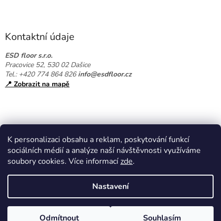
Z
á
p
a
Kontaktní údaje
t
í
ESD floor s.r.o.
Pracovice 52, 530 02 Dašice
Tel.: +420 774 864 826
info@esdfloor.cz
📍 Zobrazit na mapě
K personalizaci obsahu a reklam, poskytování funkcí
sociálních médií a analýze naší návštěvnosti využíváme
soubory cookies. Více informací
zde
.
Vytvořil Shoptet
Nastavení
Copyright 2026
EPAshop.cz
. Všechna práva vyhrazena.
Upravit
Odmítnout
Souhlasím
nastavení cookies