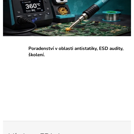
p
r
a
c
o
v
Poradenství v oblasti antistatiky, ESD audity,
i
školení.
š
t
ě