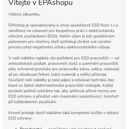
Vítejte v EPAshopu
Vážený zákazníku,
EPAshop je specializovaný e-shop společnosti ESD floor s.r.o.
zaměřený na vybavení pro bezpečnou práci s elektrostaticky
citlivými součástkami (ESD). Naším cílem je být spolehlivým
partnerem pro všechny, kteří potřebují chránit své výrobní
procesy před negativními účinky elektrostatického výboje.
V naší nabídce najdete vše potřebné pro ESD pracoviště — od
antistatických podlah, pracovních stolů a uzemnění pracoviště
přes ochranné pomůcky pro pracovníky (obuv, oděvy, rukavice)
až po skladovací řešení, balicí materiál a měřicí přístroje.
Součástí naší nabídky je také pájecí a odsávací technika, bez
které se žádné elektrotechnické pracoviště neobejde. Každý
produkt pečlivě vybíráme tak, aby splňoval přísné normy pro
ESD ochranu a přinášel vám maximální spolehlivost i komfort
při každodenním používání.
Kromě prodeje zboží nabízíme také komplexní služby v oblasti
ESD ochrany: