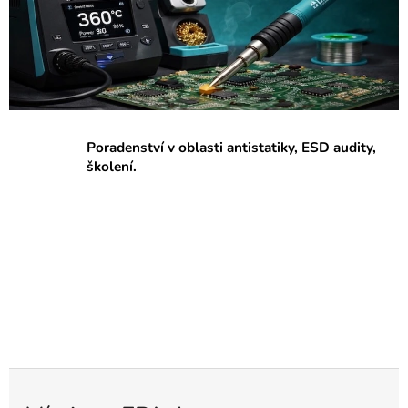
p
r
a
c
o
v
Poradenství v oblasti antistatiky, ESD audity,
i
školení.
š
t
ě