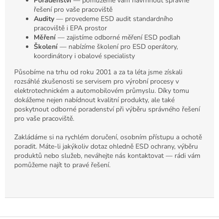
Poradenství
— pomůžeme vám navrhnout správné
řešení pro vaše pracoviště
Audity
— provedeme ESD audit standardního
pracoviště i EPA prostor
Měření
— zajistíme odborné měření ESD podlah
Školení
— nabízíme školení pro ESD operátory,
koordinátory i obalové specialisty
Působíme na trhu od roku 2001 a za ta léta jsme získali
rozsáhlé zkušenosti se servisem pro výrobní procesy v
elektrotechnickém a automobilovém průmyslu. Díky tomu
dokážeme nejen nabídnout kvalitní produkty, ale také
poskytnout odborné poradenství při výběru správného řešení
pro vaše pracoviště.
Zakládáme si na rychlém doručení, osobním přístupu a ochotě
poradit. Máte-li jakýkoliv dotaz ohledně ESD ochrany, výběru
produktů nebo služeb, neváhejte nás kontaktovat — rádi vám
pomůžeme najít to pravé řešení.