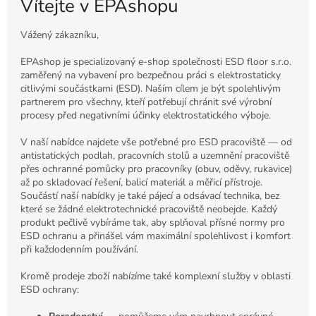
Vítejte v EPAshopu
Vážený zákazníku,
EPAshop je specializovaný e-shop společnosti ESD floor s.r.o.
zaměřený na vybavení pro bezpečnou práci s elektrostaticky
citlivými součástkami (ESD). Naším cílem je být spolehlivým
partnerem pro všechny, kteří potřebují chránit své výrobní
procesy před negativními účinky elektrostatického výboje.
V naší nabídce najdete vše potřebné pro ESD pracoviště — od
antistatických podlah, pracovních stolů a uzemnění pracoviště
přes ochranné pomůcky pro pracovníky (obuv, oděvy, rukavice)
až po skladovací řešení, balicí materiál a měřicí přístroje.
Součástí naší nabídky je také pájecí a odsávací technika, bez
které se žádné elektrotechnické pracoviště neobejde. Každý
produkt pečlivě vybíráme tak, aby splňoval přísné normy pro
ESD ochranu a přinášel vám maximální spolehlivost i komfort
při každodenním používání.
Kromě prodeje zboží nabízíme také komplexní služby v oblasti
ESD ochrany: