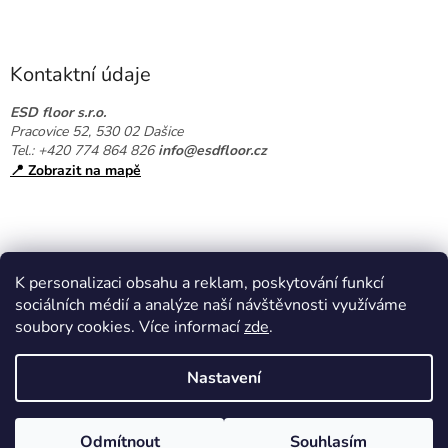
Z
á
p
a
Kontaktní údaje
t
í
ESD floor s.r.o.
Pracovice 52, 530 02 Dašice
Tel.: +420 774 864 826
info@esdfloor.cz
📍 Zobrazit na mapě
K personalizaci obsahu a reklam, poskytování funkcí
sociálních médií a analýze naší návštěvnosti využíváme
soubory cookies. Více informací
zde
.
Vytvořil Shoptet
Nastavení
Copyright 2026
EPAshop.cz
. Všechna práva vyhrazena.
Upravit
Odmítnout
Souhlasím
nastavení cookies