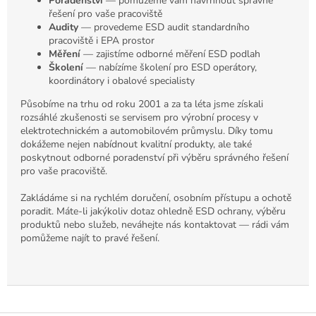
Poradenství
— pomůžeme vám navrhnout správné
řešení pro vaše pracoviště
Audity
— provedeme ESD audit standardního
pracoviště i EPA prostor
Měření
— zajistíme odborné měření ESD podlah
Školení
— nabízíme školení pro ESD operátory,
koordinátory i obalové specialisty
Působíme na trhu od roku 2001 a za ta léta jsme získali
rozsáhlé zkušenosti se servisem pro výrobní procesy v
elektrotechnickém a automobilovém průmyslu. Díky tomu
dokážeme nejen nabídnout kvalitní produkty, ale také
poskytnout odborné poradenství při výběru správného řešení
pro vaše pracoviště.
Zakládáme si na rychlém doručení, osobním přístupu a ochotě
poradit. Máte-li jakýkoliv dotaz ohledně ESD ochrany, výběru
produktů nebo služeb, neváhejte nás kontaktovat — rádi vám
pomůžeme najít to pravé řešení.