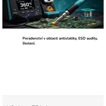
p
r
a
c
o
v
Poradenství v oblasti antistatiky, ESD audity,
i
školení.
š
t
ě