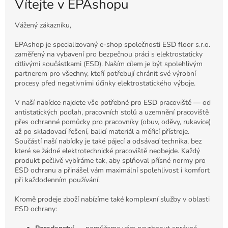
Vítejte v EPAshopu
Vážený zákazníku,
EPAshop je specializovaný e-shop společnosti ESD floor s.r.o.
zaměřený na vybavení pro bezpečnou práci s elektrostaticky
citlivými součástkami (ESD). Naším cílem je být spolehlivým
partnerem pro všechny, kteří potřebují chránit své výrobní
procesy před negativními účinky elektrostatického výboje.
V naší nabídce najdete vše potřebné pro ESD pracoviště — od
antistatických podlah, pracovních stolů a uzemnění pracoviště
přes ochranné pomůcky pro pracovníky (obuv, oděvy, rukavice)
až po skladovací řešení, balicí materiál a měřicí přístroje.
Součástí naší nabídky je také pájecí a odsávací technika, bez
které se žádné elektrotechnické pracoviště neobejde. Každý
produkt pečlivě vybíráme tak, aby splňoval přísné normy pro
ESD ochranu a přinášel vám maximální spolehlivost i komfort
při každodenním používání.
Kromě prodeje zboží nabízíme také komplexní služby v oblasti
ESD ochrany: