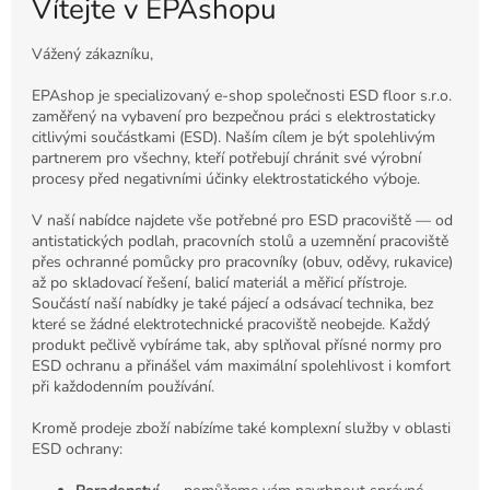
Vítejte v EPAshopu
Vážený zákazníku,
EPAshop je specializovaný e-shop společnosti ESD floor s.r.o.
zaměřený na vybavení pro bezpečnou práci s elektrostaticky
citlivými součástkami (ESD). Naším cílem je být spolehlivým
partnerem pro všechny, kteří potřebují chránit své výrobní
procesy před negativními účinky elektrostatického výboje.
V naší nabídce najdete vše potřebné pro ESD pracoviště — od
antistatických podlah, pracovních stolů a uzemnění pracoviště
přes ochranné pomůcky pro pracovníky (obuv, oděvy, rukavice)
až po skladovací řešení, balicí materiál a měřicí přístroje.
Součástí naší nabídky je také pájecí a odsávací technika, bez
které se žádné elektrotechnické pracoviště neobejde. Každý
produkt pečlivě vybíráme tak, aby splňoval přísné normy pro
ESD ochranu a přinášel vám maximální spolehlivost i komfort
při každodenním používání.
Kromě prodeje zboží nabízíme také komplexní služby v oblasti
ESD ochrany: