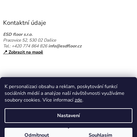
Z
á
p
a
Kontaktní údaje
t
í
ESD floor s.r.o.
Pracovice 52, 530 02 Dašice
Tel.: +420 774 864 826
info@esdfloor.cz
📍 Zobrazit na mapě
K personalizaci obsahu a reklam, poskytování funkcí
sociálních médií a analýze naší návštěvnosti využíváme
soubory cookies. Více informací
zde
.
Vytvořil Shoptet
Nastavení
Copyright 2026
EPAshop.cz
. Všechna práva vyhrazena.
Upravit
Odmítnout
Souhlasím
nastavení cookies