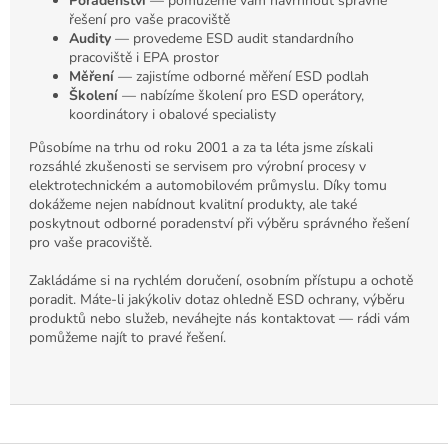
Poradenství
— pomůžeme vám navrhnout správné
řešení pro vaše pracoviště
Audity
— provedeme ESD audit standardního
pracoviště i EPA prostor
Měření
— zajistíme odborné měření ESD podlah
Školení
— nabízíme školení pro ESD operátory,
koordinátory i obalové specialisty
Působíme na trhu od roku 2001 a za ta léta jsme získali
rozsáhlé zkušenosti se servisem pro výrobní procesy v
elektrotechnickém a automobilovém průmyslu. Díky tomu
dokážeme nejen nabídnout kvalitní produkty, ale také
poskytnout odborné poradenství při výběru správného řešení
pro vaše pracoviště.
Zakládáme si na rychlém doručení, osobním přístupu a ochotě
poradit. Máte-li jakýkoliv dotaz ohledně ESD ochrany, výběru
produktů nebo služeb, neváhejte nás kontaktovat — rádi vám
pomůžeme najít to pravé řešení.