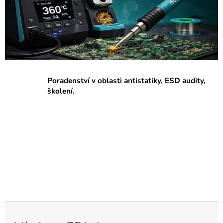
p
r
a
c
o
v
Poradenství v oblasti antistatiky, ESD audity,
i
školení.
š
t
ě